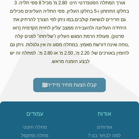
אורך המתלה הסטנדרטי הינו 2.80 מ' מכיל 8 פסי תליה. 3
בחלקו התחתון ו-5 בחלקו העליון. פסי התליה העליונים מכילים
גם חרירים לנשיאת קולבים.במו ניתן לפי הצורך להרחיק את
היחידה העליונה ולהעבירה ממצב עליון לחזית הקדמית (ראו
סרטון). פעולת הרמת המגש העליון ו"שליחתו" לפנים קלה
,נוחה ואינה דורשת מאמץ. במתלה מסוג זה אין גלגלות. ניתן גם
להזמין באורכים של: 2.20 מ', 2.50 מ' או 2.80 מ'. למתלה זה יש
לבצע הזמנה מראש.
קבלו הצעת מחיר מיידית
אודות
עמודים
אודותינו
מתלה חיצוני
למה לבחור בנו ?
מתלה מתקפל