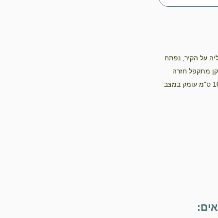
 המתקן מיועד לתליה על הקיר, נפתח
תקן מתקפל חזרה
ואינו תופס מקום. עמיד בפני מים או לחות. קיים באורך 60 ס"מ ואורך 100 ס"מ עומק במצב
ים: