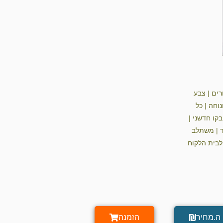
גורים | צבע
נוחה | כל
ארגונומי בקו חדשני |
ד | משתלב
 לבית הלקוח
ה.מחיר
הזמנה