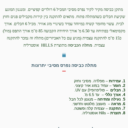
מתקן כביסה מקיר לקיר נפרס מסיבי המכיל 6 רולרים קפיציים. ו
מנגנון המונע
שקיעת חבלים כשהמתלה פתוח. מתאים להתקנה בין קירות מקבילים פנים וחוץ
לבית. עשוי מחומר קשיח במיוחד עמיד בשינויי מזג אוויר. מכיל 6 חבלים. אורך
מקסימאלי בפתיחה עד 6.50 מ' אורך היחידה הקבועה 85 ס"מ אורך התפס (מול)
כ15 ס"מ להתקנה עצמית (מגיע עם כל האביזרים) מתלה זה נמכר להתקנה
מתלה הכביסה
עצמית.
מתוצרת HILLS אוסטרליה
מתלה כביסה נפרס מסיבי יתרונות
1. עמידות
– מפלדה. מסיבי וחזק
2. חומר
– עמיד ב
מזג אויר קיצוני.
3. חבלים
– פוליפרופילן עם UV.
4. אורך כללי
– עד 6.5 מ'.
5
.
נעילה ומתיחה
– מנגנון לכל חבל
6. מראה
– מעוצב מלוטש וחדשני.
7. התקנה
– עצמית קלה ופשוטה.
8. תוצרת
– Hills אוסטרליה.