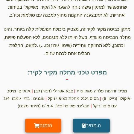
שתתאפשר למתקין גישה נוחה להגעה אל הקיר. משיקולי בטיחות
ואחריות, לא תתבצענה התקנות מחוץ למבנה עם סולמות וכיו"ב.
מתקן כביסה מקיר לקיר זה, מצטיין ביכולת תפעולית קלה ביותר. והינו
מתלה הכביסה מועדף. בשל היותו ללא מנגנונים, ללא הפעלות פיזיות,
וכמובן, ללא תחזוקה עתידית (שימון גירוז וכו…) .למעט, החלפת
חבלים אחת לכמה שנים.
מפרט טכני מתלה מקיר לקיר:
מכיל: זרועות פלדה מגולוונות
|
צבע אקרילי (תנור) לבן
|
גלגלים: מיסב
אוקולון (ניילון 6)
|
בסיס גלגל מתכת בציפוי ניקל
|
עוגנים : ברגי ג'מבו 1/4
עם ציפוי ניקל
|
חבלים: פוליפרופילן 4 מ"מ (מיתר מצנח)
ה.מחיר
הזמנה