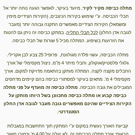
מתלה כביסה מקיר לקיר
, מיועד בעיקר, לאפשר הגעה נוחה יותר אל
חבלי הכביסה. ע"י שימוש בקירות הניצבים, (הקירות הצידיים מימין
ומשמאל) הקירות הצידיים מאפשרים התקנה גבוהה יותר (מעבר
לגובה אדן החלון)
לכל חבלי התליה
. במתקן כביסה זה ניתן גם להטות
את הזרועות בשיפוע. המתלה מכיל 5 שורות של חבלי כביסה.
מתלה הכביסה, עשוי פלדה מגולוונת, פרופיל 25 צבע לבן אקרילי.
גלגלי פלסטיק/אוקולון, וחבלי מיתר 4 מ"מ. ניצול מקסימלי של אורך
החבלים מקצה לקצה. המתלה מותקן בהתאמה מדויקת למקום. אורך
מקסימלי 4 מ'. מתאים בעיקר למסתורי כביסה בהם קיימים מדחסים
המגבילים את גובה הכביסה.
מתלה כביסה זה מועדף על פני
מתלה
כביסה קבוע
או
מתלה כביסה מתכוונן
בשל היותו מותקן על
הקירות הצידיים שהינם מאפשרים גובה מעבר לגובה אדן החלון
הסטנדרטי.
קביעת האורך נעשית במקום ע"י המתקין תוך התחשבות במגבלות
הבאות: אורך מתלה הכביסה זה, לא יעלה על 4.00 מ' וכמובן חשוב